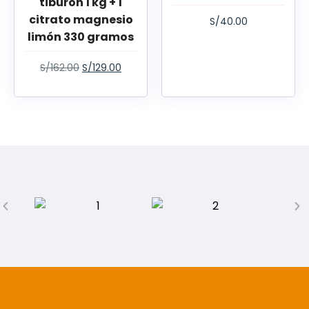
tiburón 1 kg + 1
citrato magnesio
S/
40.00
limón 330 gramos
S/
162.00
S/
129.00