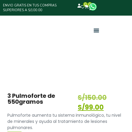
0
0
ENVIO GRATIS EN TUS COMPRAS
SUPERIORES A S/100.00
3 Pulmoforte de
S/
150.00
550gramos
S/
99.00
Pulmoforte aumenta tu sistema inmunológico, tu nivel
de minerales y ayuda al tratamiento de lesiones
pulmonares.