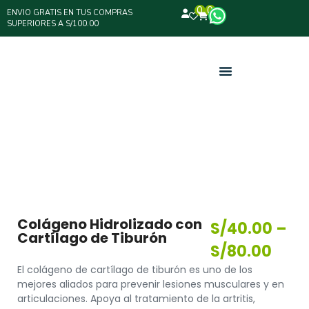
0
0
ENVIO GRATIS EN TUS COMPRAS
SUPERIORES A S/100.00
Colágeno Hidrolizado con
S/
40.00
–
Cartílago de Tiburón
S/
80.00
El colágeno de cartílago de tiburón es uno de los
mejores aliados para prevenir lesiones musculares y en
articulaciones. Apoya al tratamiento de la artritis,