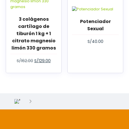
3 colágenos
Potenciador
cartílago de
Sexual
tiburón 1 kg + 1
citrato magnesio
S/
40.00
limón 330 gramos
S/
162.00
S/
129.00