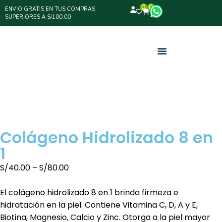
0
0
ENVIO GRATIS EN TUS COMPRAS
SUPERIORES A S/100.00
Colágeno Hidrolizado 8 en
1
S/
40.00
–
S/
80.00
El colágeno hidrolizado 8 en 1 brinda firmeza e
hidratación en la piel. Contiene Vitamina C, D, A y E,
Biotina, Magnesio, Calcio y Zinc. Otorga a la piel mayor