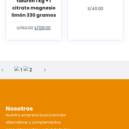
tiburón 1 kg + 1
citrato magnesio
S/
40.00
limón 330 gramos
S/
162.00
S/
129.00
Nosotros
Nuestra empresa busca brindar
alternativas y complementos